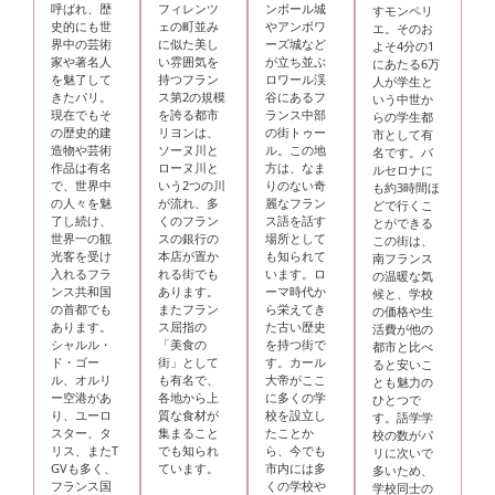
呼ばれ、歴
フィレンツ
ンボール城
すモンペリ
史的にも世
ェの町並み
やアンボワ
エ。そのお
界中の芸術
に似た美し
ーズ城など
よそ4分の1
家や著名人
い雰囲気を
が立ち並ぶ
にあたる6万
を魅了して
持つフラン
ロワール渓
人が学生と
きたパリ。
ス第2の規模
谷にあるフ
いう中世か
現在でもそ
を誇る都市
ランス中部
らの学生都
の歴史的建
リヨンは、
の街トゥー
市として有
造物や芸術
ソーヌ川と
ル。この地
名です。バ
作品は有名
ローヌ川と
方は、なま
ルセロナに
で、世界中
いう2つの川
りのない奇
も約3時間ほ
の人々を魅
が流れ、多
麗なフラン
どで行くこ
了し続け、
くのフラン
ス語を話す
とができる
世界一の観
スの銀行の
場所として
この街は、
光客を受け
本店が置か
も知られて
南フランス
入れるフラ
れる街でも
います。ロ
の温暖な気
ンス共和国
あります。
ーマ時代か
候と、学校
の首都でも
またフラン
ら栄えてき
の価格や生
あります。
ス屈指の
た古い歴史
活費が他の
シャルル・
「美食の
を持つ街で
都市と比べ
ド・ゴー
街」として
す。カール
ると安いこ
ル、オルリ
も有名で、
大帝がここ
とも魅力の
ー空港があ
各地から上
に多くの学
ひとつで
り、ユーロ
質な食材が
校を設立し
す。語学学
スター、タ
集まること
たことか
校の数がパ
リス、またT
でも知られ
ら、今でも
リに次いで
GVも多く、
ています。
市内には多
多いため、
フランス国
くの学校や
学校同士の