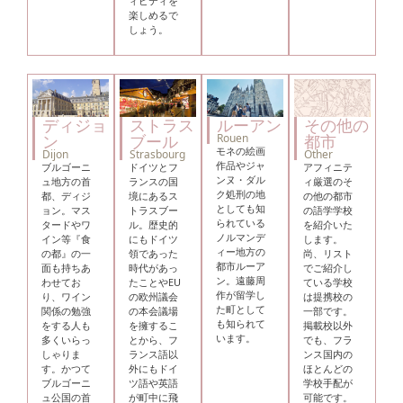
ィビティを
楽しめるで
しょう。
ディジョ
ストラス
ルーアン
その他の
ン
ブール
Rouen
都市
モネの絵画
Dijon
Strasbourg
Other
作品やジャ
ブルゴーニ
ドイツとフ
アフィニテ
ンヌ・ダル
ュ地方の首
ランスの国
ィ厳選のそ
ク処刑の地
都、ディジ
境にあるス
の他の都市
としても知
ョン。マス
トラスブー
の語学学校
られている
タードやワ
ル。歴史的
を紹介いた
ノルマンデ
イン等『食
にもドイツ
します。
ィー地方の
の都』の一
領であった
尚、リスト
都市ルーア
面も持ちあ
時代があっ
でご紹介し
ン。遠藤周
わせてお
たことやEU
ている学校
作が留学し
り、ワイン
の欧州議会
は提携校の
た町として
関係の勉強
の本会議場
一部です。
も知られて
をする人も
を擁するこ
掲載校以外
います。
多くいらっ
とから、フ
でも、フラ
しゃりま
ランス語以
ンス国内の
す。かつて
外にもドイ
ほとんどの
ブルゴーニ
ツ語や英語
学校手配が
ュ公国の首
が町中に飛
可能です。