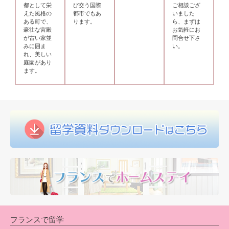
都として栄
び交う国際
ご相談ござ
えた風格の
都市でもあ
いました
ある町で、
ります。
ら、まずは
豪壮な宮殿
お気軽にお
が古い家並
問合せ下さ
みに囲ま
い。
れ、美しい
庭園があり
ます。
フランスで留学