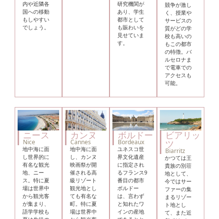
内や近隣各
研究機関が
競争が激し
国への移動
あり、学生
く、授業や
もしやすい
都市として
サービスの
でしょう。
も賑わいを
質がどの学
見せていま
校も高いの
す。
もこの都市
の特徴。バ
ルセロナま
で電車での
アクセスも
可能。
ニース
カンヌ
ボルドー
ビアリッ
Nice
Cannes
Bordeaux
ツ
地中海に面
地中海に面
ユネスコ世
Biarritz
し世界的に
し、カンヌ
界文化遺産
かつては王
有名な観光
映画祭が開
に指定され
貴族の別荘
地、ニー
催される高
るフランス9
地として、
ス。特に夏
級リゾート
番目の都市
今ではサー
場は世界中
観光地とし
ボルドー
ファーの集
から観光客
ても有名な
は、言わず
まるリゾー
が集まり、
町。特に夏
と知れたワ
ト地とし
語学学校も
場は世界中
インの産地
て、また近