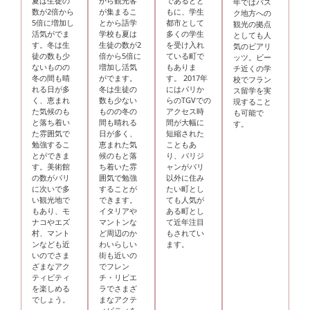
夏は生徒の
から観光客
であるとと
年ではバス
数が2倍から
が集まるこ
もに、学生
ク地方への
5倍に増加し
とから語学
都市として
観光の拠点
活気がでま
学校も夏は
多くの学生
としても人
す。冬は生
生徒の数が2
を受け入れ
気のビアリ
徒の数も少
倍から5倍に
ている町で
ッツ。ビー
ないものの
増加し活気
もありま
チ近くの学
冬の間も晴
がでます。
す。 2017年
校でフラン
れる日が多
冬は生徒の
にはパリか
ス留学を実
く、恵まれ
数も少ない
らのTGVでの
現すること
た気候のも
ものの冬の
アクセス時
も可能で
と落ち着い
間も晴れる
間が大幅に
す。
た雰囲気で
日が多く、
短縮された
勉強するこ
恵まれた気
こともあ
とができま
候のもと落
り、パリジ
す。美術館
ち着いた雰
ャンがパリ
の数がパリ
囲気で勉強
以外に住み
に次いで多
することが
たい町とし
い観光地で
できます。
ても人気が
もあり、モ
イタリアや
ある町とし
ナコやエズ
マントンな
て近年注目
村、マント
ど周辺のか
もされてい
ンなども近
わいらしい
ます。
いのでさま
街も近いの
ざまなアク
でフレン
ティビティ
チ・リビエ
を楽しめる
ラでさまざ
でしょう。
まなアクテ