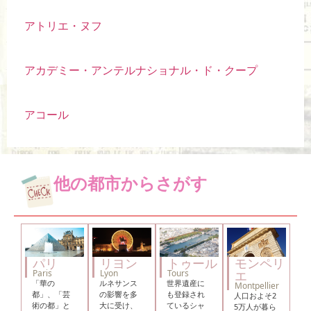
アトリエ・ヌフ
アカデミー・アンテルナショナル・ド・クープ
アコール
他の都市からさがす
パリ
リヨン
トゥール
モンペリ
Paris
Lyon
Tours
エ
「華の
ルネサンス
世界遺産に
Montpellier
都」、「芸
の影響を多
も登録され
人口およそ2
術の都」と
大に受け、
ているシャ
5万人が暮ら