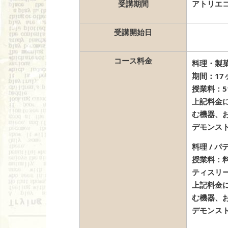
受講期間
アトリエ
受講開始日
コース料金
料理・製
期間：
1
授業料：
上記料金に
む機器、
デモンス
料理 / 
授業料
：料
ティスリー
上記料金に
む機器、
デモンス