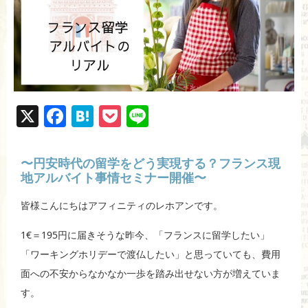
X
F
H
P
Li
a
at
o
n
c
e
ck
e
〜円安時代の留学をどう実現する？フランス現
e
n
et
地アルバイト事情セミナー開催〜
b
a
皆様こんにちはアフィニティのレホアンです。
o
1€＝195円に届きそうな昨今、「フランスに留学したい」
o
「ワーキングホリデーで渡仏したい」と思っていても、費用
k
面への不安からなかなか一歩を踏み出せない方が増えていま
す。