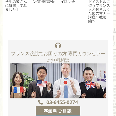
学生の皆さん
ン個別相談会
イ説明会
ドメストルに
に質問してみ
習うフランス
ました】
人と付き合う
ためのマナー
講座〜教養
編〜
フランス渡航でお困りの方 専門カウンセラー
に無料相談
03-6455-0274
無料ご相談