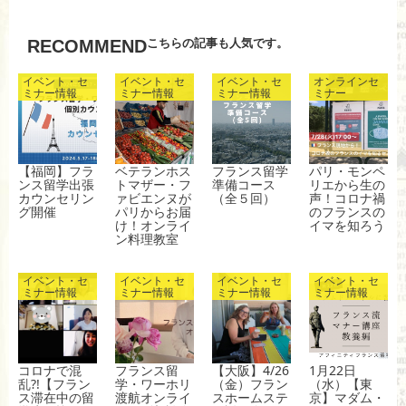
o
k
こちらの記事も人気です。
RECOMMEND
イベント・セ
イベント・セ
イベント・セ
オンラインセ
ミナー情報
ミナー情報
ミナー情報
ミナー
【福岡】フラ
ベテランホス
フランス留学
パリ・モンペ
ンス留学出張
トマザー・フ
準備コース
リエから生の
カウンセリン
ァビエンヌが
（全５回）
声！コロナ禍
グ開催
パリからお届
のフランスの
け！オンライ
イマを知ろう
ン料理教室
イベント・セ
イベント・セ
イベント・セ
イベント・セ
ミナー情報
ミナー情報
ミナー情報
ミナー情報
コロナで混
フランス留
【大阪】4/26
1月22日
乱?!【フラン
学・ワーホリ
（金）フラン
（水）【東
ス滞在中の留
渡航オンライ
スホームステ
京】マダム・