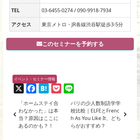
TEL
03-6455-0274 / 090-9918-7934
アクセス
東京メトロ・JR各線渋谷駅徒歩3-5分
このセミナーを予約する
イベント・セミナー情報
X
F
H
P
Li
a
at
o
n
「ホームステイ合
パリの少人数制語学学
c
e
ck
e
わなかった」は本
校比較｜ELFEとFrenc
e
n
et
当？原因はここに
h As You Like It、どち
b
a
あるのかも？！
らがおすすめ？
o