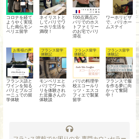
コロナを経て
ネイリストと
100点満点の
ワーホリビザ
ようやく実現
してパリでワ
パリでのホス
で、パリホー
した南仏モン
ーホリ生活を
トファミリー
ムステイ
ペリエ留学
満喫！
のお宅でパリ
滞在
お客様の声
フランス留学
フランス留学
フランス留学
体験記
体験記
体験記
フランス語と
モンペリエと
パリの料理学
フランスで服
ワインを知る
パリでワーホ
校エコールリ
を作る夢に向
パリとブルゴ
リを体験され
ッツ・エスコ
かって奮闘
ーニュでの留
た近藤さんの
フィエで製菓
中！
学体験
体験談
留学
フランス渡航でお困りの方 専門カウンセラー