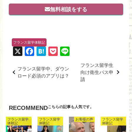
無料相談をする
フランス留学体験記
X
F
H
P
Li
a
at
o
n
フランス留学生
c
e
ck
e
フランス留学中、ダウン
向け衛生パス申
ロード必須のアプリは？
e
n
et
請
b
a
o
o
こちらの記事も人気です。
RECOMMEND
k
フランス留学
フランス留学
お客様の声
フランス留学
体験記
体験記
体験記