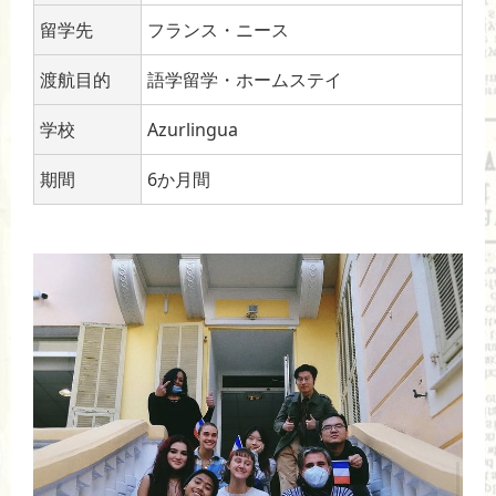
o
留学先
フランス・ニース
o
渡航目的
語学留学・ホームステイ
k
学校
Azurlingua
期間
6か月間