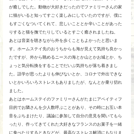
が癒しでした。動物が大好きだったのでファミリーさんの家
に猫がいると知ってすごく楽しみにしていたのですが、僕に
もすごくなついてくれて、悲しいこととか辛いことがあった
りすると猫を撫でたりしているとすごく癒されましたね。
あとは音楽を聴きながら外を歩くこともよかったと思いま
す。ホームステイ先のおうちからも海が見えて気持ち良かっ
たですが、外から眺めるニースの海とか山とかお城とか、ち
ょっと気分転換をすることでだいぶ気持ちが落ち着きまし
た。語学が思ったよりも伸びないとか、コロナで外出できな
いとかいろいろストレスもありましたが、なんとか乗り切れ
ました。
あとはホームステイのファミリーさんがたまにアペイティフ
目的でお
隣さんを少人数呼ぶことがあり、
その時にお互い本
音をぶちまけたり、
議論に参加して自分の意見を聞いてもら
ったり、
作ってきてくれた大好きなフランスのお菓子を一緒
に食べたりする
ときなどが、最高なストレス解消にもなりま