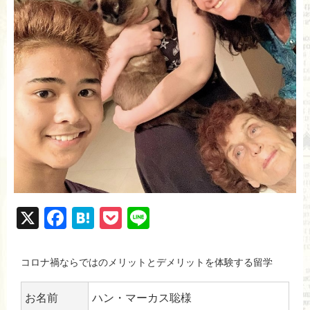
X
F
H
P
Li
a
at
o
n
c
e
ck
e
コロナ禍ならではのメリットとデメリットを体験する留学
e
n
et
お名前
ハン・マーカス聡様
b
a