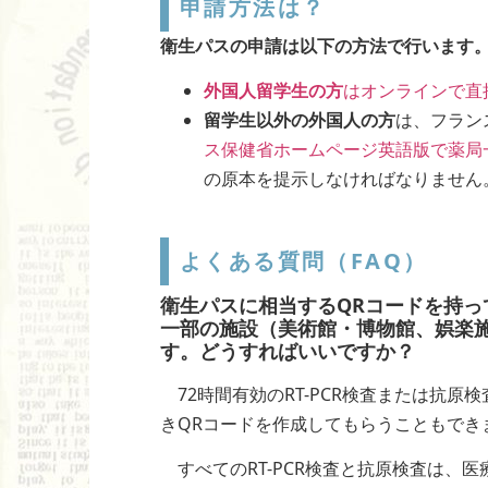
申請方法は？
衛生パスの申請は以下の方法で行います
外国人留学生の方
はオンラインで直
留学生以外の外国人の方
は、フラン
ス保健省ホームページ英語版で薬局
の原本を提示しなければなりません
よくある質問（FAQ）
衛生パスに相当するQRコードを持
一部の施設（美術館・博物館、娯楽
す。どうすればいいですか？
72時間有効のRT-PCR検査または抗
きQRコードを作成してもらうこともでき
すべてのRT-PCR検査と抗原検査は、