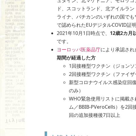
ュタイン、北マケドニア、モロッコ
ド、スコットランド、北アイルラン
ライナ、バチカンのいずれの国でも
で認められたEUデジタルCOVID
2021年10月1日時点で、
12歳2カ月
です。
ヨーロッパ医薬品庁
により承認され
期間が経過した方
1回接種型ワクチン（ジョンソ
2回接種型ワクチン（ファイザ
新型コロナウイルス感染症回復
のみ）
WHO緊急使用リストに掲載
ム／BBIB-PVeroCells
回の追加接種後7日以上