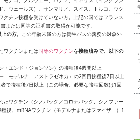
、モナコ、ノルウェー、パナマ、イギリス（イングラン
ド、ウェールズ）、サンマリノ、スイス、トルコ、ウク
ワクチン接種を受けていない方。上記の国ではフランス
証明書または同等の証明書の取得が可能です。
以上の方
。この年齢未満の方は衛生パスの義務の対象外
たワクチンまたは
同等のワクチン
を
接種済みで、以下の
ン・エンド・ジョンソン）の接種後4週間以上
ー、モデルナ、アストラゼネカ）の2回目接種後7日以上
者で接種後7日以上（この場合、必要な接種回数は1回
されたワクチン（シノバック／コロナバック、シノファー
）を2回接種後、mRNAワクチン（モデルナまたはファイザー）1