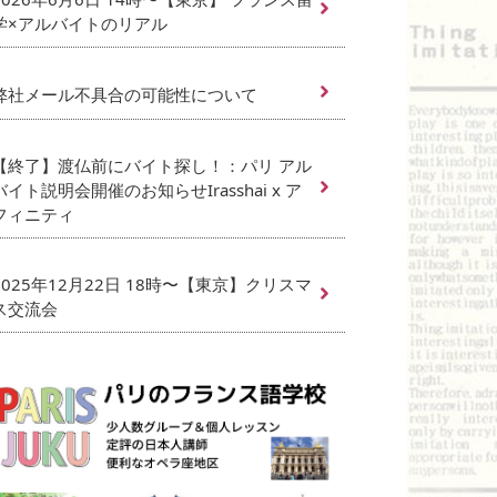
学×アルバイトのリアル
弊社メール不具合の可能性について
【終了】渡仏前にバイト探し！：パリ アル
バイト説明会開催のお知らせIrasshai x ア
フィニティ
2025年12月22日 18時〜【東京】クリスマ
ス交流会