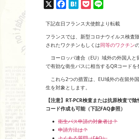
X
F
H
P
Li
a
at
o
n
c
e
ck
e
下記在日フランス大使館より転載
e
n
et
フランスでは、新型コロナウイルス検査
b
a
されたワクチンもしくは
同等のワクチン
o
ヨーロッパ連合（EU）域外の外国人と
o
で有効な衛生パスに相当するQRコードを
k
これら2つの措置は、EU域外の在留外
生を対象とします。
【注意】RT-PCR検査または抗原検査で
コード作成も可能（下記FAQ参照）
衛生パス申請の対象者は？
申請方法は？
よくある質問（FAQ）