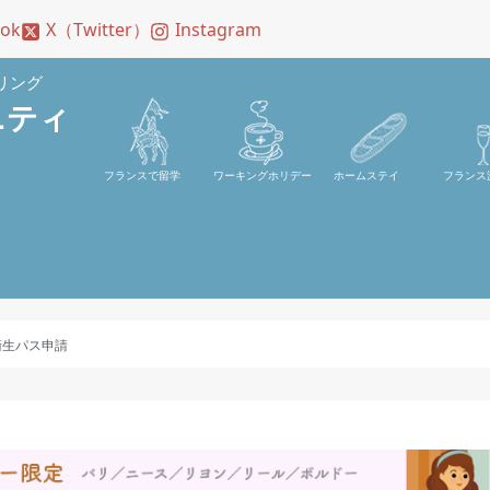
ook
X（Twitter）
Instagram
リング
ニティ
フランスで留学
ワーキングホリデー
ホームステイ
フランス
衛生パス申請