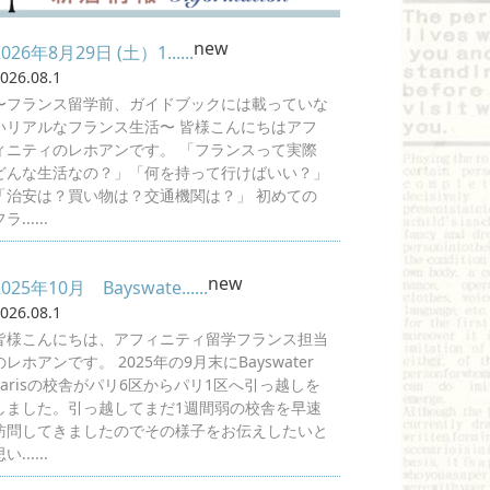
new
2026年8月29日 (土）1......
026.08.1
〜フランス留学前、ガイドブックには載っていな
いリアルなフランス生活〜 皆様こんにちはアフ
ィニティのレホアンです。 「フランスって実際
どんな生活なの？」「何を持って行けばいい？」
「治安は？買い物は？交通機関は？」 初めての
ラ......
new
2025年10月 Bayswate......
026.08.1
皆様こんにちは、アフィニティ留学フランス担当
のレホアンです。 2025年の9月末にBayswater
Parisの校舎がパリ6区からパリ1区へ引っ越しを
しました。引っ越してまだ1週間弱の校舎を早速
訪問してきましたのでその様子をお伝えしたいと
い......