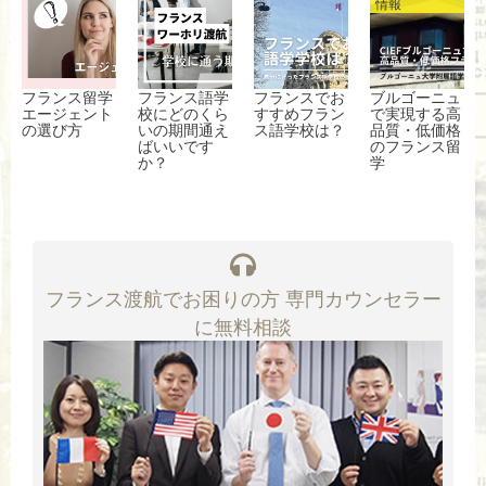
情報
フランス留学
フランス語学
フランスでお
ブルゴーニュ
エージェント
校にどのくら
すすめフラン
で実現する高
の選び方
いの期間通え
ス語学校は？
品質・低価格
ばいいです
のフランス留
か？
学
フランス渡航でお困りの方 専門カウンセラー
に無料相談