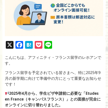
X
F
H
P
Li
a
at
o
n
こんにちは、アフィニティ・フランス留学のレホアンで
c
e
ck
e
す。
e
n
et
フランス留学を予定されている皆さまへ、特に2025年9
b
a
月の新学期に向けて準備中の方にとって重要なお知らせ
o
です！
o
2025年4月から、学生ビザ申請前に必要な「Etudes
k
en France（キャンパスフランス）」との面接が完全に
オンラインに切り替わりました。