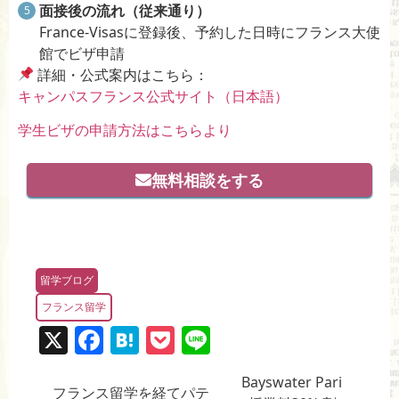
面接後の流れ（従来通り）
France-Visasに登録後、予約した日時にフランス大使
館でビザ申請
詳細・公式案内はこちら：
キャンパスフランス公式サイト（日本語）
学生ビザの申請方法はこちらより
無料相談をする
留学ブログ
フランス留学
X
F
H
P
Li
a
at
o
n
Bayswater Pari
c
e
ck
e
フランス留学を経てパテ