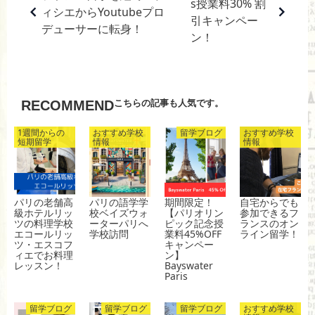
s授業料30% 割
ィシエからYoutubeプロ
e
n
et
引キャンペー
デューサーに転身！
b
a
ン！
o
o
k
こちらの記事も人気です。
RECOMMEND
1週間からの
おすすめ学校
留学ブログ
おすすめ学校
短期留学
情報
情報
パリの老舗高
パリの語学学
期間限定！
自宅からでも
級ホテルリッ
校ベイズウォ
【パリオリン
参加できるフ
ツの料理学校
ーターパリへ
ピック記念授
ランスのオン
エコールリッ
学校訪問
業料45%OFF
ライン留学！
ツ・エスコフ
キャンペー
ィエでお料理
ン】
レッスン！
Bayswater
Paris
留学ブログ
留学ブログ
留学ブログ
おすすめ学校