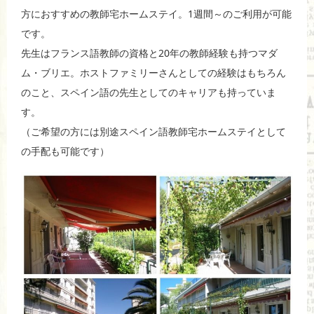
b
a
方におすすめの教師宅ホームステイ。1週間～のご利用が可能
です。
o
先生はフランス語教師の資格と20年の教師経験も持つマダ
o
ム・ブリエ。ホストファミリーさんとしての経験はもちろん
k
のこと、スペイン語の先生としてのキャリアも持っていま
す。
（ご希望の方には別途スペイン語教師宅ホームステイとして
の手配も可能です）