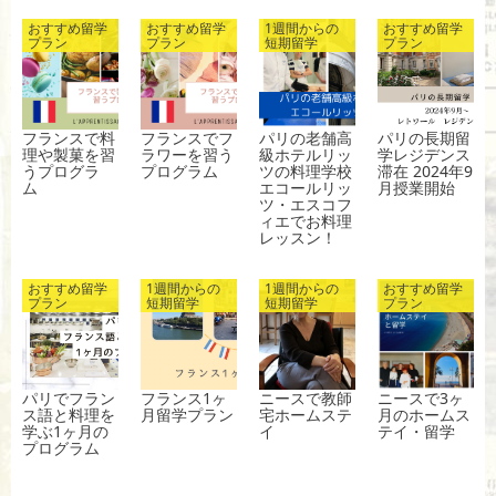
k
おすすめ留学
おすすめ留学
1週間からの
おすすめ留学
プラン
プラン
短期留学
プラン
フランスで料
フランスでフ
パリの老舗高
パリの長期留
理や製菓を習
ラワーを習う
級ホテルリッ
学レジデンス
うプログラ
プログラム
ツの料理学校
滞在 2024年9
ム
エコールリッ
月授業開始
ツ・エスコフ
ィエでお料理
レッスン！
おすすめ留学
1週間からの
1週間からの
おすすめ留学
プラン
短期留学
短期留学
プラン
パリでフラン
フランス1ヶ
ニースで教師
ニースで3ヶ
ス語と料理を
月留学プラン
宅ホームステ
月のホームス
学ぶ1ヶ月の
イ
テイ・留学
プログラム