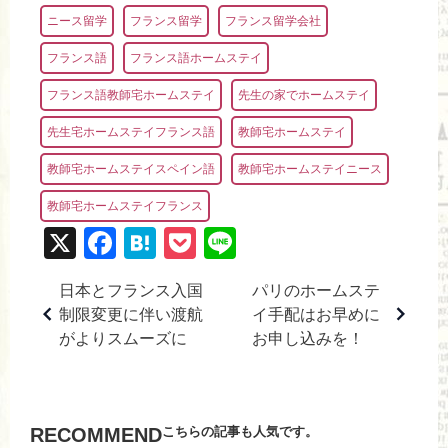
ニース留学
フランス留学
フランス留学会社
フランス語
フランス語ホームステイ
フランス語教師宅ホームステイ
先生の家でホームステイ
先生宅ホームステイフランス語
教師宅ホームステイ
教師宅ホームステイスペイン語
教師宅ホームステイニース
教師宅ホームステイフランス
X
F
H
P
Li
a
at
o
n
日本とフランス入国
パリのホームステ
c
e
ck
e
制限変更に伴い渡航
イ手配はお早めに
e
n
et
がよりスムーズに
お申し込みを！
b
a
o
o
こちらの記事も人気です。
RECOMMEND