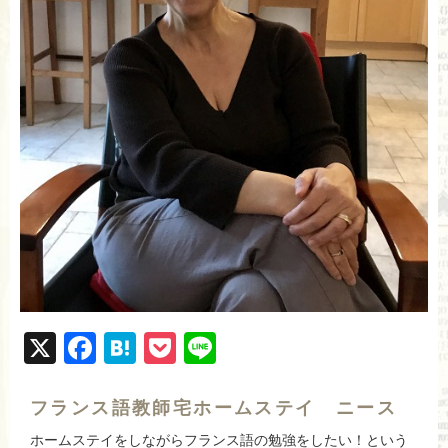
X
F
H
P
Li
a
at
o
n
c
e
ck
e
フランス語教師宅ホームステイ ニース
e
n
et
ホームステイをしながらフランス語の勉強をしたい！という