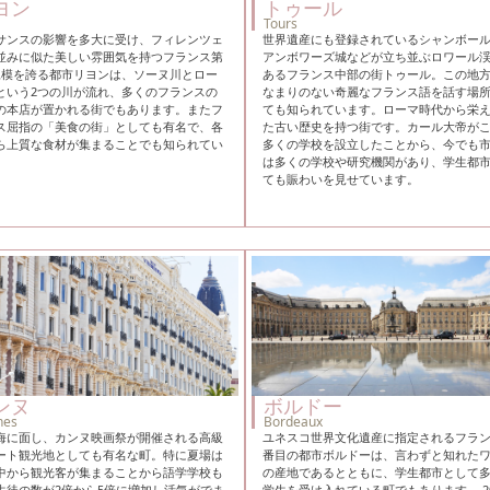
ヨン
トゥール
Tours
サンスの影響を多大に受け、フィレンツェ
世界遺産にも登録されているシャンボー
並みに似た美しい雰囲気を持つフランス第
アンボワーズ城などが立ち並ぶロワール
規模を誇る都市リヨンは、ソーヌ川とロー
あるフランス中部の街トゥール。この地
という2つの川が流れ、多くのフランスの
なまりのない奇麗なフランス語を話す場
の本店が置かれる街でもあります。またフ
ても知られています。ローマ時代から栄
ス屈指の「美食の街」としても有名で、各
た古い歴史を持つ街です。カール大帝が
ら上質な食材が集まることでも知られてい
多くの学校を設立したことから、今でも
。
は多くの学校や研究機関があり、学生都
ても賑わいを見せています。
ンヌ
ボルドー
nes
Bordeaux
海に面し、カンヌ映画祭が開催される高級
ユネスコ世界文化遺産に指定されるフラン
ート観光地としても有名な町。特に夏場は
番目の都市ボルドーは、言わずと知れた
中から観光客が集まることから語学学校も
の産地であるとともに、学生都市として
生徒の数が2倍から5倍に増加し活気がでま
学生を受け入れている町でもあります。 20