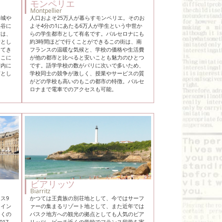
モンペリエ
Montpellier
ル城や
人口およそ25万人が暮らすモンペリエ。そのお
渓谷に
よそ4分の1にあたる6万人が学生という中世か
方は、
らの学生都市として有名です。バルセロナにも
所とし
約3時間ほどで行くことができるこの街は、南
えてき
フランスの温暖な気候と、学校の価格や生活費
ここに
が他の都市と比べると安いことも魅力のひとつ
市内に
です。語学学校の数がパリに次いで多いため、
市とし
学校同士の競争が激しく、授業やサービスの質
がどの学校も高いのもこの都市の特徴。バルセ
ロナまで電車でのアクセスも可能。
ビアリッツ
Biarritz
ス9
かつては王貴族の別荘地として、今ではサーフ
ワイン
ァーの集まるリゾート地として、また近年では
多くの
バスク地方への観光の拠点としても人気のビア
17
リッツ。ビーチ近くの学校でフランス留学を実