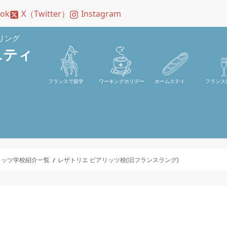
ook
X（Twitter）
Instagram
リング
ニティ
フランスで留学
ワーキングホリデー
ホームステイ
フランス
リッツ学校紹介一覧
レザトリエ ビアリッツ校(旧フランスラング)
/