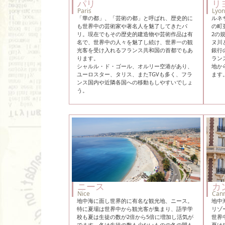
パリ
リ
Paris
Lyon
「華の都」、「芸術の都」と呼ばれ、歴史的に
ルネ
も世界中の芸術家や著名人を魅了してきたパ
の町
リ。現在でもその歴史的建造物や芸術作品は有
2の
名で、世界中の人々を魅了し続け、世界一の観
ヌ川
光客を受け入れるフランス共和国の首都でもあ
銀行
ります。
ラン
シャルル・ド・ゴール、オルリー空港があり、
地か
ユーロスター、タリス、またTGVも多く、フラ
ます
ンス国内や近隣各国への移動もしやすいでしょ
う。
ニース
カ
Nice
Can
地中海に面し世界的に有名な観光地、ニース。
地中
特に夏場は世界中から観光客が集まり、語学学
リゾ
校も夏は生徒の数が2倍から5倍に増加し活気が
世界
でます。冬は生徒の数も少ないものの冬の間も
夏は