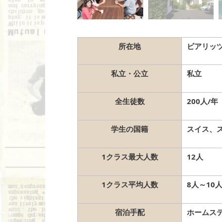
所在地
ビアリッ
私立・公立
私立
全生徒数
200人/年
学生の国籍
スイス、
1クラス最大人数
12人
1クラス平均人数
8人～10
宿泊手配
ホームス