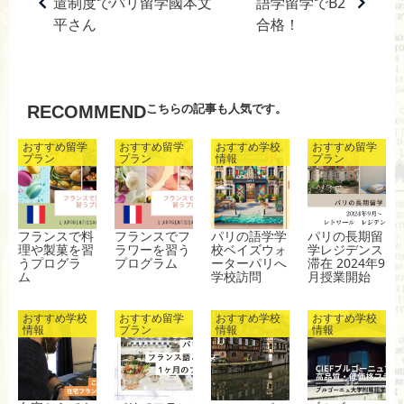
遣制度でパリ留学國本文
語学留学でB2
e
n
et
平さん
合格！
b
a
o
o
こちらの記事も人気です。
RECOMMEND
k
おすすめ留学
おすすめ留学
おすすめ学校
おすすめ留学
プラン
プラン
情報
プラン
フランスで料
フランスでフ
パリの語学学
パリの長期留
理や製菓を習
ラワーを習う
校ベイズウォ
学レジデンス
うプログラ
プログラム
ーターパリへ
滞在 2024年9
ム
学校訪問
月授業開始
おすすめ学校
おすすめ留学
おすすめ学校
おすすめ学校
情報
プラン
情報
情報