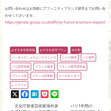
お問い合わせはお気軽にアフィニティフランス留学までお問い合
わせくださいませ。
https://gendai-group.co.uk/affinity-france-brochure-request
おすすめ学校情報
おすすめ留学プラン
未分類
インターナショナルハウスニース
ニース留学
パリ留学
パリ語学学校
フランス留学
フランス留学奨学金
フランス語
フランス語学校
ユーロセンター
レトワール
X
F
H
P
Li
a
at
o
n
文化庁新進芸術家海外派
パリ1年間の
c
e
ck
e