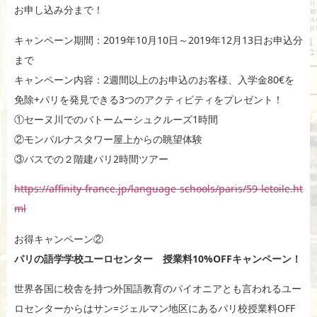
お申し込み分まで！
キャンペーン期間：2019年10月10日～2019年12月13日お申込分
まで
キャンペーン内容：2週間以上のお申込のお客様、入学金80€を
免除+パリを発見できる3つのアクティビティをプレゼント！
①セーヌ川でのバトームーシュクルーズ1時間
②モンパルナスタワー屋上からの眺望体験
③バスでの２階建パリ2時間ツアー
https://affinity-france.jp/language-schools/paris/59-letoile.ht
ml
お得キャンペーン②
パリの語学学校ユーロセンター 授業料10%OFFキャンペーン！
世界各国に校舎を持つ外国語教育のパイオニアとも言われるユー
ロセンターからはサン=ジェルマン地区にあるパリ校授業料OFF