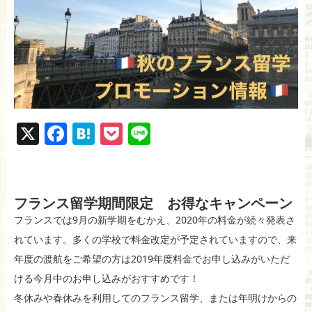
X
F
H
P
Li
a
at
o
n
c
e
ck
e
e
n
et
フランス留学期間限定 お得なキャンペーン
b
a
フランスでは9月の新学期をむかえ、2020年の料金が続々発表さ
o
れています。多くの学校で料金改定が予定されていますので、来
年度の渡航をご希望の方は2019年度料金でお申し込みがいただ
o
ける今月中のお申し込みがおすすめです！
k
冬休みや春休みを利用してのフランス留学、または年明けからの