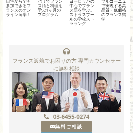
自宅からでも
パリでフラン
ヨーロッパの
ブルゴーニュ
参加できるフ
ス語と料理を
中心でフラン
で実現する高
ランスのオン
学ぶ1ヶ月の
ス語を学ぶ。
品質・低価格
ライン留学！
プログラム
ストラスブー
のフランス留
ルの学校スト
学
ララング
フランス渡航でお困りの方 専門カウンセラー
に無料相談
03-6455-0274
無料ご相談