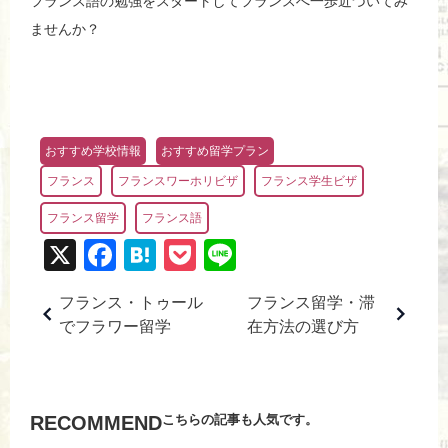
フランス語の勉強をスタートしてフランスへ一歩近づいてみ
ませんか？
おすすめ学校情報
おすすめ留学プラン
フランス
フランスワーホリビザ
フランス学生ビザ
フランス留学
フランス語
X
F
H
P
Li
a
at
o
n
フランス・トゥール
フランス留学・滞
c
e
ck
e
でフラワー留学
在方法の選び方
e
n
et
b
a
o
こちらの記事も人気です。
RECOMMEND
o