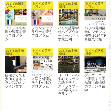
おすすめ留学
おすすめ留学
おすすめ学校
おすすめ留学
k
プラン
プラン
情報
プラン
フランスで料
フランスでフ
パリの語学学
パリの長期留
理や製菓を習
ラワーを習う
校ベイズウォ
学レジデンス
うプログラ
プログラム
ーターパリへ
滞在 2024年9
ム
学校訪問
月授業開始
おすすめ学校
おすすめ留学
おすすめ学校
おすすめ学校
情報
プラン
情報
情報
自宅からでも
パリでフラン
ヨーロッパの
ブルゴーニュ
参加できるフ
ス語と料理を
中心でフラン
で実現する高
ランスのオン
学ぶ1ヶ月の
ス語を学ぶ。
品質・低価格
ライン留学！
プログラム
ストラスブー
のフランス留
ルの学校スト
学
ララング