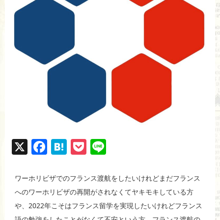
X
F
H
P
Li
a
at
o
n
c
e
ck
e
ワーホリビザでのフランス渡航をしたいけれどまだフランス
e
n
et
へのワーホリビザの再開がされなくてヤキモキしている方
b
a
や、2022年こそはフランス留学を実現したいけれどフランス
語の勉強をしたことがなくて不安という方、フランス渡航の