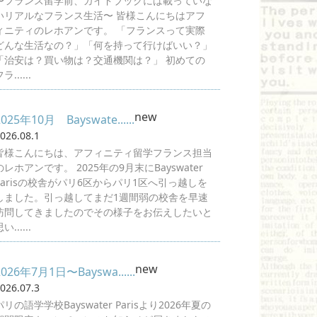
〜フランス留学前、ガイドブックには載っていな
いリアルなフランス生活〜 皆様こんにちはアフ
ィニティのレホアンです。 「フランスって実際
どんな生活なの？」「何を持って行けばいい？」
「治安は？買い物は？交通機関は？」 初めての
ラ......
new
2025年10月 Bayswate......
026.08.1
皆様こんにちは、アフィニティ留学フランス担当
のレホアンです。 2025年の9月末にBayswater
Parisの校舎がパリ6区からパリ1区へ引っ越しを
しました。引っ越してまだ1週間弱の校舎を早速
訪問してきましたのでその様子をお伝えしたいと
い......
new
2026年7月1日〜Bayswa......
026.07.3
パリの語学学校Bayswater Parisより2026年夏の